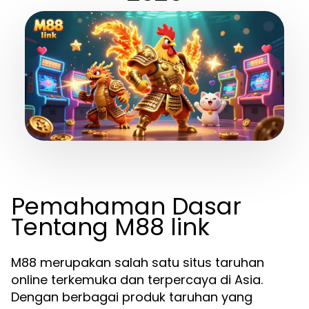
Pemahaman Dasar
Tentang M88 link
M88 merupakan salah satu situs taruhan
online terkemuka dan terpercaya di Asia.
Dengan berbagai produk taruhan yang