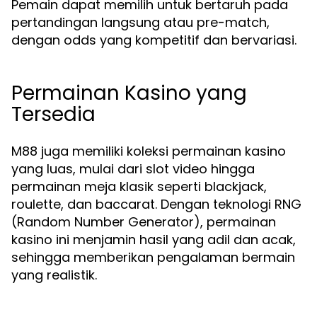
Pemain dapat memilih untuk bertaruh pada
pertandingan langsung atau pre-match,
dengan odds yang kompetitif dan bervariasi.
Permainan Kasino yang
Tersedia
M88 juga memiliki koleksi permainan kasino
yang luas, mulai dari slot video hingga
permainan meja klasik seperti blackjack,
roulette, dan baccarat. Dengan teknologi RNG
(Random Number Generator), permainan
kasino ini menjamin hasil yang adil dan acak,
sehingga memberikan pengalaman bermain
yang realistik.