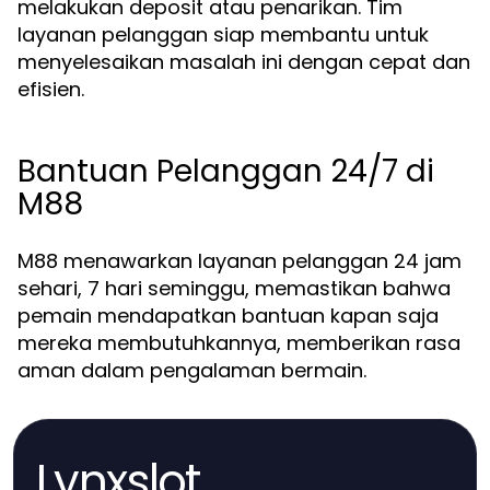
melakukan deposit atau penarikan. Tim
layanan pelanggan siap membantu untuk
menyelesaikan masalah ini dengan cepat dan
efisien.
Bantuan Pelanggan 24/7 di
M88
M88 menawarkan layanan pelanggan 24 jam
sehari, 7 hari seminggu, memastikan bahwa
pemain mendapatkan bantuan kapan saja
mereka membutuhkannya, memberikan rasa
aman dalam pengalaman bermain.
Lynxslot