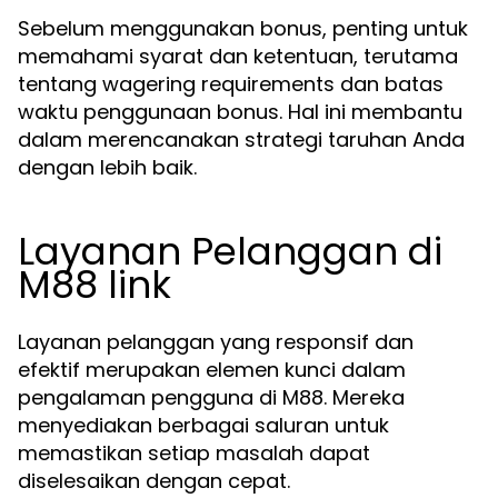
Sebelum menggunakan bonus, penting untuk
memahami syarat dan ketentuan, terutama
tentang wagering requirements dan batas
waktu penggunaan bonus. Hal ini membantu
dalam merencanakan strategi taruhan Anda
dengan lebih baik.
Layanan Pelanggan di
M88 link
Layanan pelanggan yang responsif dan
efektif merupakan elemen kunci dalam
pengalaman pengguna di M88. Mereka
menyediakan berbagai saluran untuk
memastikan setiap masalah dapat
diselesaikan dengan cepat.