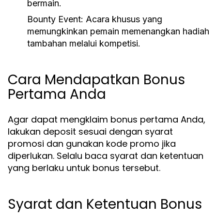
bermain.
Bounty Event:
Acara khusus yang
memungkinkan pemain memenangkan hadiah
tambahan melalui kompetisi.
Cara Mendapatkan Bonus
Pertama Anda
Agar dapat mengklaim bonus pertama Anda,
lakukan deposit sesuai dengan syarat
promosi dan gunakan kode promo jika
diperlukan. Selalu baca syarat dan ketentuan
yang berlaku untuk bonus tersebut.
Syarat dan Ketentuan Bonus