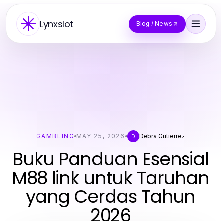
Lynxslot
Blog / News
GAMBLING
MAY 25, 2026
Debra Gutierrez
D
Buku Panduan Esensial
M88 link untuk Taruhan
yang Cerdas Tahun
2026