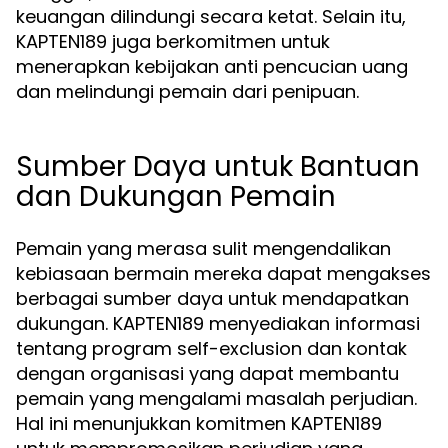
keuangan dilindungi secara ketat. Selain itu,
KAPTEN189 juga berkomitmen untuk
menerapkan kebijakan anti pencucian uang
dan melindungi pemain dari penipuan.
Sumber Daya untuk Bantuan
dan Dukungan Pemain
Pemain yang merasa sulit mengendalikan
kebiasaan bermain mereka dapat mengakses
berbagai sumber daya untuk mendapatkan
dukungan. KAPTEN189 menyediakan informasi
tentang program self-exclusion dan kontak
dengan organisasi yang dapat membantu
pemain yang mengalami masalah perjudian.
Hal ini menunjukkan komitmen KAPTEN189