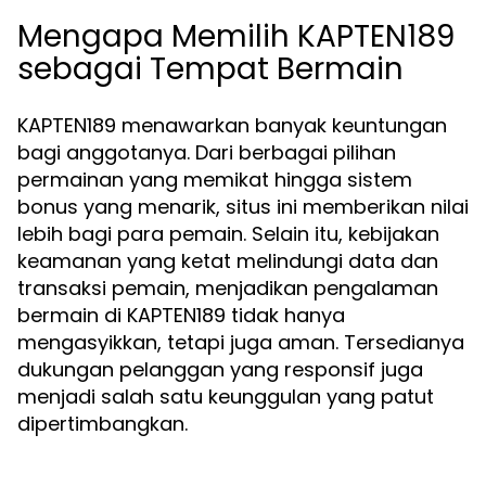
Mengapa Memilih KAPTEN189
sebagai Tempat Bermain
KAPTEN189 menawarkan banyak keuntungan
bagi anggotanya. Dari berbagai pilihan
permainan yang memikat hingga sistem
bonus yang menarik, situs ini memberikan nilai
lebih bagi para pemain. Selain itu, kebijakan
keamanan yang ketat melindungi data dan
transaksi pemain, menjadikan pengalaman
bermain di KAPTEN189 tidak hanya
mengasyikkan, tetapi juga aman. Tersedianya
dukungan pelanggan yang responsif juga
menjadi salah satu keunggulan yang patut
dipertimbangkan.