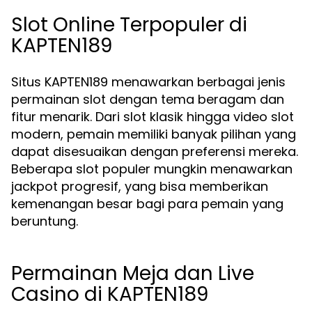
Slot Online Terpopuler di
KAPTEN189
Situs KAPTEN189 menawarkan berbagai jenis
permainan slot dengan tema beragam dan
fitur menarik. Dari slot klasik hingga video slot
modern, pemain memiliki banyak pilihan yang
dapat disesuaikan dengan preferensi mereka.
Beberapa slot populer mungkin menawarkan
jackpot progresif, yang bisa memberikan
kemenangan besar bagi para pemain yang
beruntung.
Permainan Meja dan Live
Casino di KAPTEN189