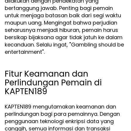
dilakukan dengan pendekatan yang
bertanggung jawab. Penting bagi pemain
untuk menjaga batasan baik dari segi waktu
maupun uang. Mengingat bahwa perjudian
seharusnya menjadi hiburan, pemain harus
bersikap bijaksana agar tidak jatuh ke dalam
kecanduan. Selalu ingat, "Gambling should be
entertainment".
Fitur Keamanan dan
Perlindungan Pemain di
KAPTEN189
KAPTEN189 mengutamakan keamanan dan
perlindungan bagi para pemainnya. Dengan
penggunaan teknologi enkripsi data yang
canggih, semua informasi dan transaksi