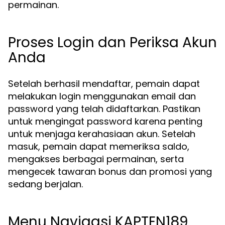
permainan.
Proses Login dan Periksa Akun
Anda
Setelah berhasil mendaftar, pemain dapat
melakukan login menggunakan email dan
password yang telah didaftarkan. Pastikan
untuk mengingat password karena penting
untuk menjaga kerahasiaan akun. Setelah
masuk, pemain dapat memeriksa saldo,
mengakses berbagai permainan, serta
mengecek tawaran bonus dan promosi yang
sedang berjalan.
Menu Navigasi KAPTEN189