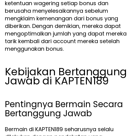
ketentuan wagering setiap bonus dan
berusaha menyelesaikannya sebelum
mengklaim kemenangan dari bonus yang
diberikan. Dengan demikian, mereka dapat
mengoptimalkan jumlah yang dapat mereka
tarik kembali dari account mereka setelah
menggunakan bonus.
Kebijakan Bertanggung
Jawab di KAPTEN189
Pentingnya Bermain Secara
Bertanggung Jawab
Bermain di KAPTEN189 seharusnya selalu