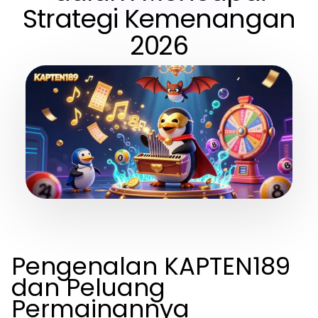
Strategi Kemenangan
2026
Pengenalan KAPTEN189
dan Peluang
Permainannya