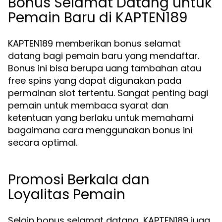
Bonus Selamat Datang untuk
Pemain Baru di KAPTEN189
KAPTEN189 memberikan bonus selamat
datang bagi pemain baru yang mendaftar.
Bonus ini bisa berupa uang tambahan atau
free spins yang dapat digunakan pada
permainan slot tertentu. Sangat penting bagi
pemain untuk membaca syarat dan
ketentuan yang berlaku untuk memahami
bagaimana cara menggunakan bonus ini
secara optimal.
Promosi Berkala dan
Loyalitas Pemain
Selain bonus selamat datang, KAPTEN189 juga