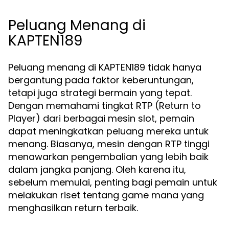
Peluang Menang di
KAPTEN189
Peluang menang di KAPTEN189 tidak hanya
bergantung pada faktor keberuntungan,
tetapi juga strategi bermain yang tepat.
Dengan memahami tingkat RTP (Return to
Player) dari berbagai mesin slot, pemain
dapat meningkatkan peluang mereka untuk
menang. Biasanya, mesin dengan RTP tinggi
menawarkan pengembalian yang lebih baik
dalam jangka panjang. Oleh karena itu,
sebelum memulai, penting bagi pemain untuk
melakukan riset tentang game mana yang
menghasilkan return terbaik.