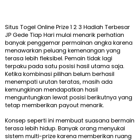
Situs Togel Online Prize 1 2 3 Hadiah Terbesar
JP Gede Tiap Hari mulai menarik perhatian
banyak penggemar permainan angka karena
menawarkan peluang kemenangan yang
terasa lebih fleksibel. Pemain tidak lagi
terpaku pada satu posisi hasil utama saja.
Ketika kombinasi pilihan belum berhasil
menempati urutan teratas, masih ada
kemungkinan mendapatkan hasil
menguntungkan lewat posisi berikutnya yang
tetap memberikan payout menarik.
Konsep seperti ini membuat suasana bermain
terasa lebih hidup. Banyak orang menyukai
sistem multi-prize karena memberikan ruang