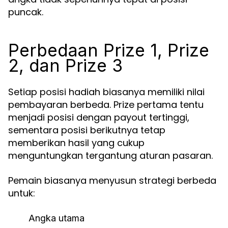
puncak.
Perbedaan Prize 1, Prize
2, dan Prize 3
Setiap posisi hadiah biasanya memiliki nilai
pembayaran berbeda. Prize pertama tentu
menjadi posisi dengan payout tertinggi,
sementara posisi berikutnya tetap
memberikan hasil yang cukup
menguntungkan tergantung aturan pasaran.
Pemain biasanya menyusun strategi berbeda
untuk:
Angka utama