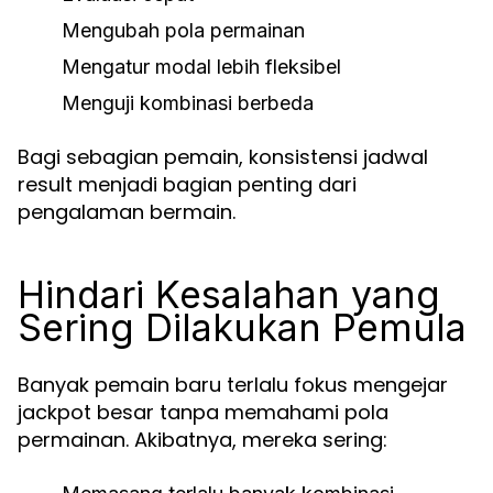
Mengubah pola permainan
Mengatur modal lebih fleksibel
Menguji kombinasi berbeda
Bagi sebagian pemain, konsistensi jadwal
result menjadi bagian penting dari
pengalaman bermain.
Hindari Kesalahan yang
Sering Dilakukan Pemula
Banyak pemain baru terlalu fokus mengejar
jackpot besar tanpa memahami pola
permainan. Akibatnya, mereka sering: