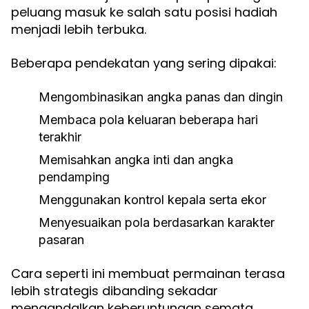
peluang masuk ke salah satu posisi hadiah
menjadi lebih terbuka.
Beberapa pendekatan yang sering dipakai:
Mengombinasikan angka panas dan dingin
Membaca pola keluaran beberapa hari
terakhir
Memisahkan angka inti dan angka
pendamping
Menggunakan kontrol kepala serta ekor
Menyesuaikan pola berdasarkan karakter
pasaran
Cara seperti ini membuat permainan terasa
lebih strategis dibanding sekadar
mengandalkan keberuntungan semata.