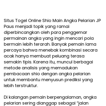
Situs Togel Online Shio Main Angka Pelarian JP
Paus menjadi topik yang ramai
diperbincangkan oleh para penggemar
permainan angka yang ingin mencari pola
bermain lebih terarah. Banyak pemain lama
percaya bahwa menebak kombinasi secara
acak hanya membuat peluang terasa
semakin tipis. Karena itu, muncul berbagai
metode analisis yang memadukan
pembacaan shio dengan angka pelarian
untuk membantu menyusun prediksi yang
lebih terstruktur.
Di kalangan pemain berpengalaman, angka
pelarian sering dianggap sebagai “jalan