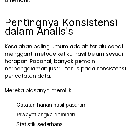
alternatif.
Pentingnya Konsistensi
dalam Analisis
Kesalahan paling umum adalah terlalu cepat
mengganti metode ketika hasil belum sesuai
harapan. Padahal, banyak pemain
berpengalaman justru fokus pada konsistensi
pencatatan data.
Mereka biasanya memiliki:
Catatan harian hasil pasaran
Riwayat angka dominan
Statistik sederhana