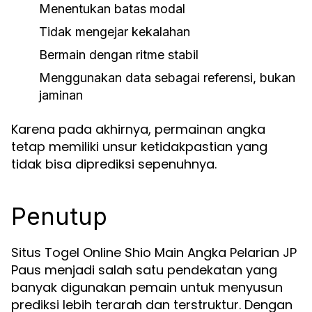
Menentukan batas modal
Tidak mengejar kekalahan
Bermain dengan ritme stabil
Menggunakan data sebagai referensi, bukan
jaminan
Karena pada akhirnya, permainan angka
tetap memiliki unsur ketidakpastian yang
tidak bisa diprediksi sepenuhnya.
Penutup
Situs Togel Online Shio Main Angka Pelarian JP
Paus menjadi salah satu pendekatan yang
banyak digunakan pemain untuk menyusun
prediksi lebih terarah dan terstruktur. Dengan