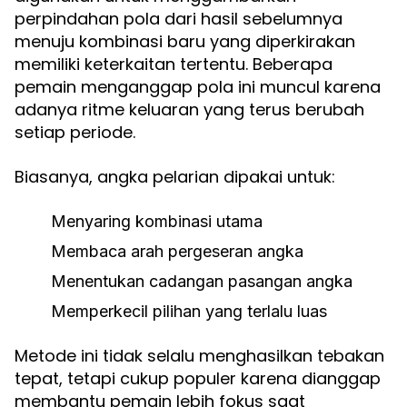
perpindahan pola dari hasil sebelumnya
menuju kombinasi baru yang diperkirakan
memiliki keterkaitan tertentu. Beberapa
pemain menganggap pola ini muncul karena
adanya ritme keluaran yang terus berubah
setiap periode.
Biasanya, angka pelarian dipakai untuk:
Menyaring kombinasi utama
Membaca arah pergeseran angka
Menentukan cadangan pasangan angka
Memperkecil pilihan yang terlalu luas
Metode ini tidak selalu menghasilkan tebakan
tepat, tetapi cukup populer karena dianggap
membantu pemain lebih fokus saat