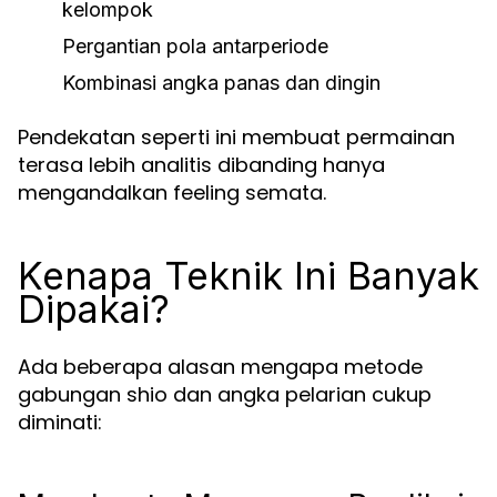
kelompok
Pergantian pola antarperiode
Kombinasi angka panas dan dingin
Pendekatan seperti ini membuat permainan
terasa lebih analitis dibanding hanya
mengandalkan feeling semata.
Kenapa Teknik Ini Banyak
Dipakai?
Ada beberapa alasan mengapa metode
gabungan shio dan angka pelarian cukup
diminati: