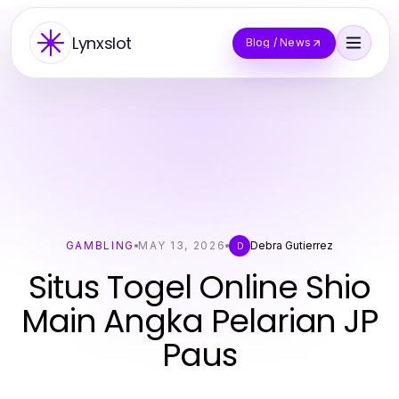
Lynxslot
Blog / News
GAMBLING
MAY 13, 2026
Debra Gutierrez
D
Situs Togel Online Shio
Main Angka Pelarian JP
Paus