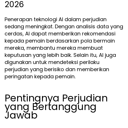
2026
Penerapan teknologi AI dalam perjudian
sedang meningkat. Dengan analisis data yang
cerdas, AI dapat memberikan rekomendasi
kepada pemain berdasarkan pola bermain
mereka, membantu mereka membuat
keputusan yang lebih baik. Selain itu, AI juga
digunakan untuk mendeteksi perilaku
perjudian yang berisiko dan memberikan
peringatan kepada pemain.
Pentingnya Perjudian
yang Bertanggung
Jawab