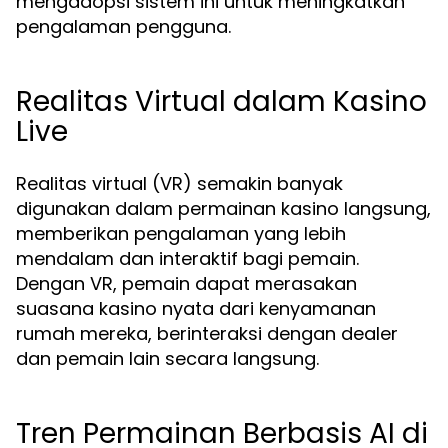
mengadopsi sistem ini untuk meningkatkan
pengalaman pengguna.
Realitas Virtual dalam Kasino
Live
Realitas virtual (VR) semakin banyak
digunakan dalam permainan kasino langsung,
memberikan pengalaman yang lebih
mendalam dan interaktif bagi pemain.
Dengan VR, pemain dapat merasakan
suasana kasino nyata dari kenyamanan
rumah mereka, berinteraksi dengan dealer
dan pemain lain secara langsung.
Tren Permainan Berbasis AI di