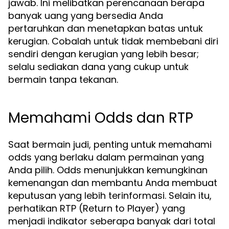
jawab. Ini melibatkan perencanaan berapa
banyak uang yang bersedia Anda
pertaruhkan dan menetapkan batas untuk
kerugian. Cobalah untuk tidak membebani diri
sendiri dengan kerugian yang lebih besar;
selalu sediakan dana yang cukup untuk
bermain tanpa tekanan.
Memahami Odds dan RTP
Saat bermain judi, penting untuk memahami
odds yang berlaku dalam permainan yang
Anda pilih. Odds menunjukkan kemungkinan
kemenangan dan membantu Anda membuat
keputusan yang lebih terinformasi. Selain itu,
perhatikan RTP (Return to Player) yang
menjadi indikator seberapa banyak dari total