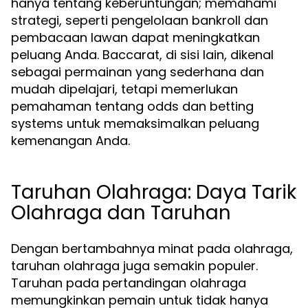
hanya tentang keberuntungan; memahami
strategi, seperti pengelolaan bankroll dan
pembacaan lawan dapat meningkatkan
peluang Anda. Baccarat, di sisi lain, dikenal
sebagai permainan yang sederhana dan
mudah dipelajari, tetapi memerlukan
pemahaman tentang odds dan betting
systems untuk memaksimalkan peluang
kemenangan Anda.
Taruhan Olahraga: Daya Tarik
Olahraga dan Taruhan
Dengan bertambahnya minat pada olahraga,
taruhan olahraga juga semakin populer.
Taruhan pada pertandingan olahraga
memungkinkan pemain untuk tidak hanya