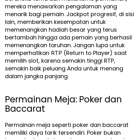
mereka menawarkan pengalaman yang
menarik bagi pemain. Jackpot progresif, di sisi
lain, memberikan kesempatan untuk
memenangkan hadiah besar yang terus
bertambah hingga ada pemain yang berhasil
memenangkan taruhan. Jangan lupa untuk
memperhatikan
(Return to Player) saat
RTP
memilih slot, karena semakin tinggi RTP,
semakin baik peluang Anda untuk menang
dalam jangka panjang.
Permainan Meja: Poker dan
Baccarat
Permainan meja seperti poker dan baccarat
memiliki daya tarik tersendiri. Poker bukan