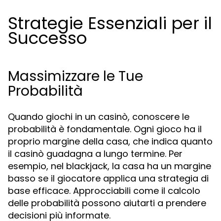
Strategie Essenziali per il
Successo
Massimizzare le Tue
Probabilità
Quando giochi in un casinò, conoscere le
probabilità è fondamentale. Ogni gioco ha il
proprio margine della casa, che indica quanto
il casinò guadagna a lungo termine. Per
esempio, nel blackjack, la casa ha un margine
basso se il giocatore applica una strategia di
base efficace. Approcciabili come il calcolo
delle probabilità possono aiutarti a prendere
decisioni più informate.