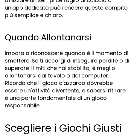
Utilizzare un semplice foglio di calcolo o
un'app dedicata può rendere questo compito
più semplice e chiaro.
Quando Allontanarsi
Impara a riconoscere quando è il momento di
smettere. Se ti accorgi di inseguire perdite o di
superare i limiti che hai stabilito, è meglio
allontanarsi dal tavolo o dal computer.
Ricorda che il gioco d'azzardo dovrebbe
essere un'attività divertente, e sapersi ritirare
è una parte fondamentale di un gioco
responsabile.
Scegliere i Giochi Giusti