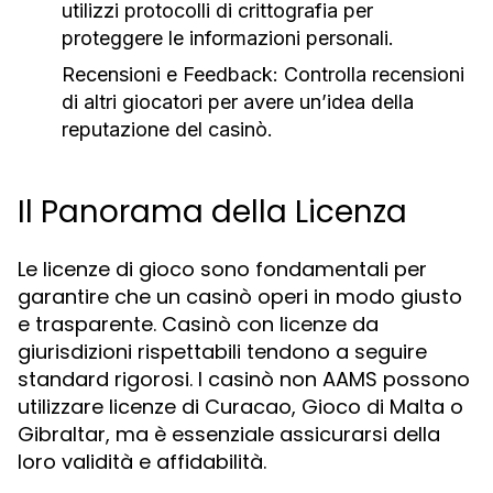
utilizzi protocolli di crittografia per
proteggere le informazioni personali.
Recensioni e Feedback:
Controlla recensioni
di altri giocatori per avere un’idea della
reputazione del casinò.
Il Panorama della Licenza
Le licenze di gioco sono fondamentali per
garantire che un casinò operi in modo giusto
e trasparente. Casinò con licenze da
giurisdizioni rispettabili tendono a seguire
standard rigorosi. I casinò non AAMS possono
utilizzare licenze di Curacao, Gioco di Malta o
Gibraltar, ma è essenziale assicurarsi della
loro validità e affidabilità.