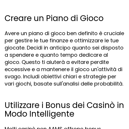
Creare un Piano di Gioco
Avere un piano di gioco ben definito è cruciale
per gestire le tue finanze e ottimizzare le tue
giocate. Decidi in anticipo quanto sei disposto
a spendere e quanto tempo dedicare al
gioco. Questo ti aiuterà a evitare perdite
eccessive e a mantenere il gioco un'attività di
svago. Includi obiettivi chiari e strategie per
vari giochi, basate sull'analisi delle probabilità.
Utilizzare i Bonus dei Casinò in
Modo Intelligente
Molti casinò non AAMS offrono bonus