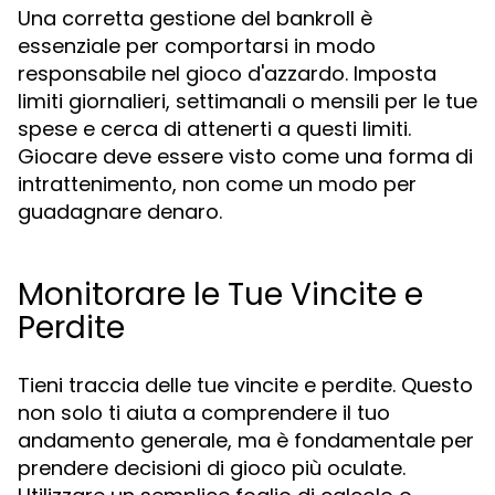
Una corretta gestione del bankroll è
essenziale per comportarsi in modo
responsabile nel gioco d'azzardo. Imposta
limiti giornalieri, settimanali o mensili per le tue
spese e cerca di attenerti a questi limiti.
Giocare deve essere visto come una forma di
intrattenimento, non come un modo per
guadagnare denaro.
Monitorare le Tue Vincite e
Perdite
Tieni traccia delle tue vincite e perdite. Questo
non solo ti aiuta a comprendere il tuo
andamento generale, ma è fondamentale per
prendere decisioni di gioco più oculate.