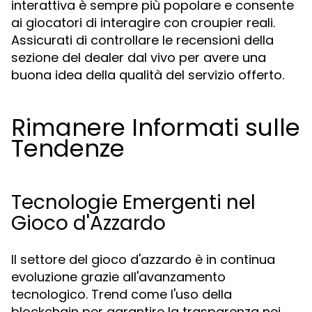
interattiva è sempre più popolare e consente
ai giocatori di interagire con croupier reali.
Assicurati di controllare le recensioni della
sezione del dealer dal vivo per avere una
buona idea della qualità del servizio offerto.
Rimanere Informati sulle
Tendenze
Tecnologie Emergenti nel
Gioco d'Azzardo
Il settore del gioco d'azzardo è in continua
evoluzione grazie all'avanzamento
tecnologico. Trend come l'uso della
blockchain per garantire la trasparenza nei