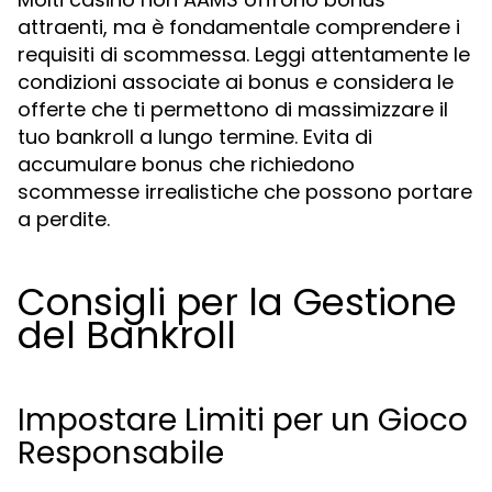
attraenti, ma è fondamentale comprendere i
requisiti di scommessa. Leggi attentamente le
condizioni associate ai bonus e considera le
offerte che ti permettono di massimizzare il
tuo bankroll a lungo termine. Evita di
accumulare bonus che richiedono
scommesse irrealistiche che possono portare
a perdite.
Consigli per la Gestione
del Bankroll
Impostare Limiti per un Gioco
Responsabile