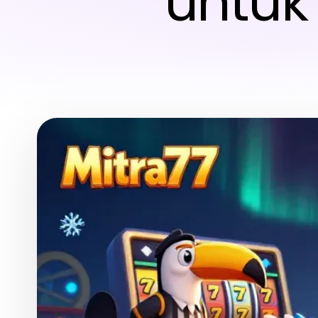
untuk