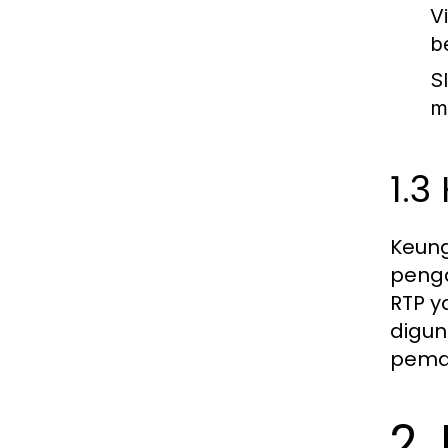
V
b
S
m
1.3
Keung
penga
RTP y
digun
pemai
2.