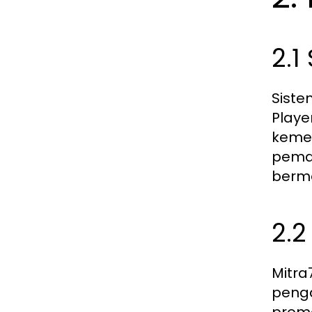
2.
Siste
Playe
kemen
pemai
berma
2.
Mitra
penga