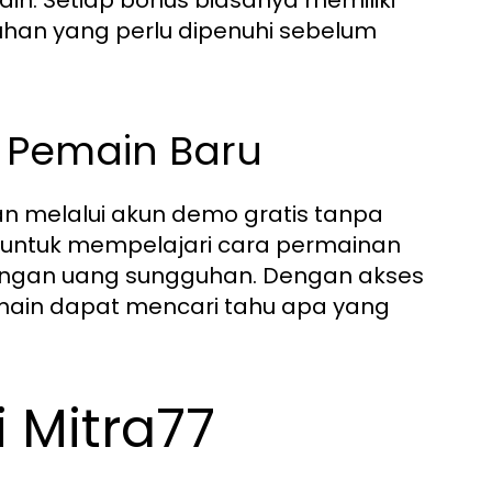
in. Setiap bonus biasanya memiliki
uhan yang perlu dipenuhi sebelum
k Pemain Baru
 melalui akun demo gratis tanpa
 untuk mempelajari cara permainan
ilangan uang sungguhan. Dengan akses
main dapat mencari tahu apa yang
i Mitra77