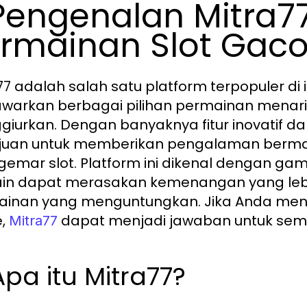
 Pengenalan Mitra7
rmainan Slot Gaco
77 adalah salah satu platform terpopuler di 
warkan berbagai pilihan permainan menar
iurkan. Dengan banyaknya fitur inovatif d
juan untuk memberikan pengalaman bermai
emar slot. Platform ini dikenal dengan gam
in dapat merasakan kemenangan yang lebi
inan yang menguntungkan. Jika Anda menc
,
dapat menjadi jawaban untuk sem
Mitra77
 Apa itu Mitra77?