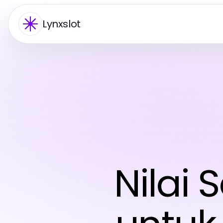
Lynxslot
Nilai