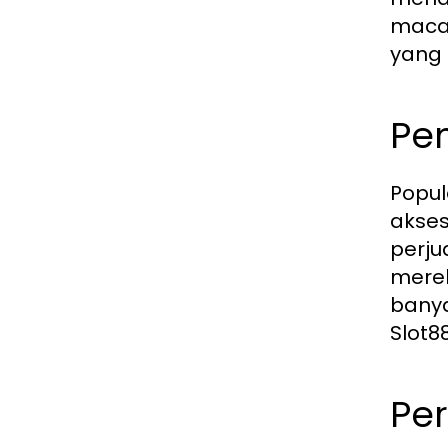
maca
yang 
Pe
Popul
akses
perju
merek
banya
Slot8
Pe