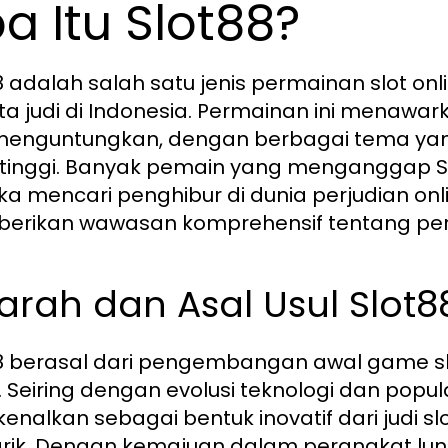
a Itu Slot88?
8 adalah salah satu jenis permainan slot on
ta judi di Indonesia. Permainan ini menaw
enguntungkan, dengan berbagai tema yang 
tinggi. Banyak pemain yang menganggap Sl
a mencari penghibur di dunia perjudian onli
rikan wawasan komprehensif tentang perm
arah dan Asal Usul Slot8
8 berasal dari pengembangan awal game sl
k. Seiring dengan evolusi teknologi dan popula
kenalkan sebagai bentuk inovatif dari judi sl
ik. Dengan kemajuan dalam perangkat luna