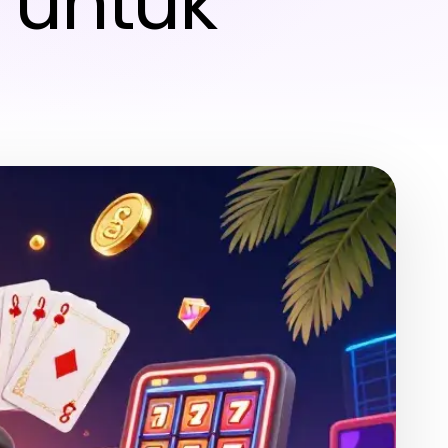
 untuk