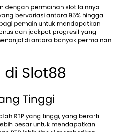
n dengan permainan slot lainnya
 yang bervariasi antara 95% hingga
k bagi pemain untuk mendapatkan
bonus dan jackpot progresif yang
menonjol di antara banyak permainan
di Slot88
ang Tinggi
ah RTP yang tinggi, yang berarti
 lebih besar untuk mendapatkan