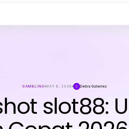
GAMBLING
MAY 8, 2026
Debra Gutierrez
D
hot slot88: 