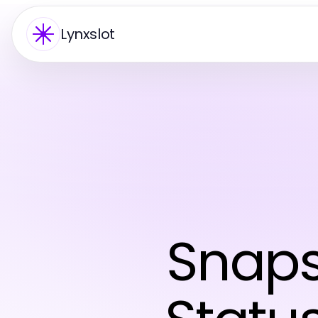
Lynxslot
Snaps