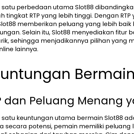
 satu perbedaan utama Slot88 dibandingka
h tingkat RTP yang lebih tinggi. Dengan RTP
Slot88 memberikan peluang yang lebih bai
ungan. Selain itu, Slot88 menyediakan fitur 
ik, sehingga menjadikannya pilihan yang 
nline lainnya.
untungan Bermain 
P dan Peluang Menang y
 satu keuntungan utama bermain Slot88 adal
 secara potensi, pemain memiliki peluang