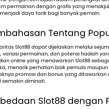
m permainan dengan grafis yang menakj
menjadi daya tarik bagi banyak pemain.
mbahasan Tentang Popula
aritas Slot88 dapat dijelaskan melalui sej
, variasi permainan, dan potensi hadiah y
dian online yang menawarkan Slot88 sebaga
a, menarik perhatian baik pemula maupun 
knya promosi dan bonus yang ditawarkan di
8 semakin diminati.
rbedaan Slot88 dengan P