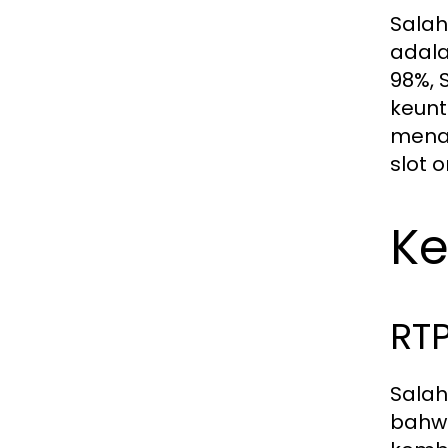
Salah
adala
98%, 
keunt
menar
slot o
Ke
RT
Salah
bahwa